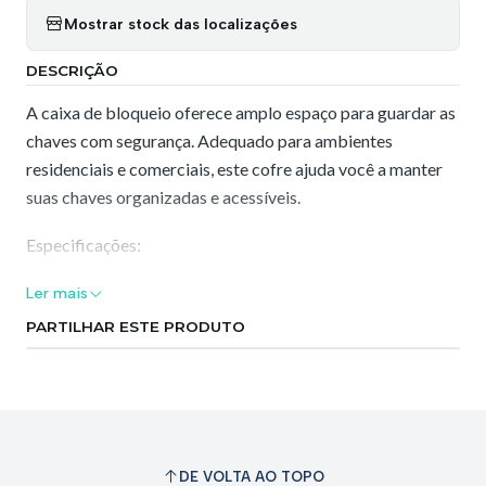
Mostrar stock das localizações
DESCRIÇÃO
A caixa de bloqueio oferece amplo espaço para guardar as
chaves com segurança. Adequado para ambientes
residenciais e comerciais, este cofre ajuda você a manter
suas chaves organizadas e acessíveis.
Especificações:
Cor: Cinza e preto
Ler mais
PARTILHAR ESTE PRODUTO
Material: ABS
Tamanho: 9x 7x 4 cm
O pacote inclui:
DE VOLTA AO TOPO
1 x caixa de bloqueio