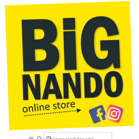
Início
Acabado de Chegar
Caixa de bloqueio compacta, feito abs, para se montada na
parede