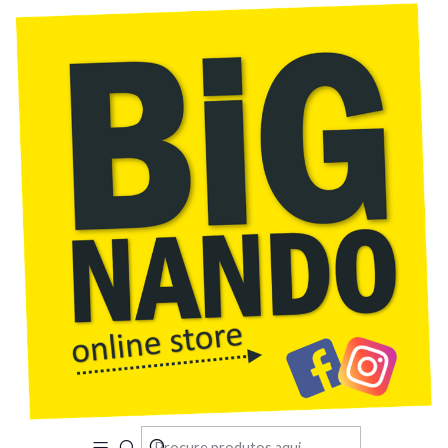
Início
Política de Privacidade
Política de Privacidade
Política de Privacidade descreve como a sua informação
pessoal é recolhida, usada e partilhada ao visitar ou fazer
compras em https://loja-do-nando.jumpseller.com.
A INFORMAÇÃO PESSOAL QUE RECOLHEMOS
Quando visita o Site, recolhemos automaticamente certas
informações sobre o seu dispositivo, incluindo informação
sobre o seu navegador de internet, endereço de IP, fuso
horário e algumas das cookies que estão instaladas no seu
dispositivo.
Adicionalmente, enquanto navega pelo Site, recolhemos