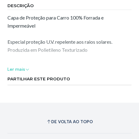
DESCRIÇÃO
Capa de Proteção para Carro 100% Forrada e
Impermeável
Especial proteção U.V. repelente aos raios solares.
Produzida em Polietileno Texturizado
É a capa ideal para proteção de veículos que ficam na rua.
Ler mais
(sol, chuva, sereno, maresia, vento, poluição, poeira, dejeto
PARTILHAR ESTE PRODUTO
de pássaro)
Se deseja uma capa resistente e durável, esta é a escolha
certa!
TAMANHO XXL
DE VOLTA AO TOPO
Serve para a grande maioria de viaturas
(Comprimento de 5,10x190x150cm)