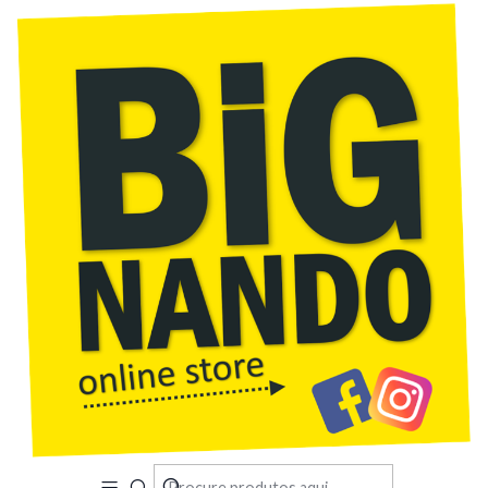
Início
Acabado de Chegar
Capa proteção para carro ou carrinha M/L/XL ou XXL