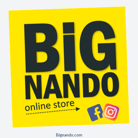
Também disponível no
tamanho XL
Comprimento de 4,90x185x145cm, 25€
Tamanho L
Comprimento de 4,70x170x145cm.
Tamanho M de 4,60x160x140cm
Artigo novo e embalado
Entrega em mão ou para envio
Bignando.com