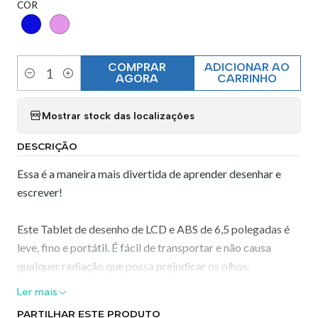
COR
COMPRAR
ADICIONAR AO
AGORA
CARRINHO
Quantidade
Mostrar stock das localizações
DESCRIÇÃO
Essa é a maneira mais divertida de aprender desenhar e
escrever!
Este Tablet de desenho de LCD e ABS de 6,5 polegadas é
leve, fino e portátil. É fácil de transportar e não causa
qualquer radiação que possa prejudicar os olhos.
Adequado para muitas ocasiões, peso leve, fácil de
Ler mais
transportar, reutilizável. O produto suporta uma tela de
PARTILHAR ESTE PRODUTO