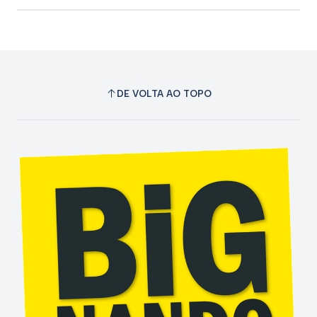
bloqueio de botão, uma função de tela clara de botão e
baixo consumo de energia. O uso do produto é muito
conveniente, não há necessidade de tinta, economia de
energia e proteção ambiental.
DE VOLTA AO TOPO
Para fins de escrita. É perfeito para deixar notas para
outros membros da sua família, ou você pode dar para seu
filho usar uma ferramenta de desenho. Ele diminui a
necessidade de papel para rabiscos simples, listagem ou
computação manual.
Uso sem tinta e sem complicações. Ele vem com sua
própria caneta para escrever e desenhar. A placa em si é
sensível à pressão, por isso não exige muito esforço para
usar e limpa sua tela com a operação de um único botão.
Versátil. A parte de trás deste tablet funciona como um
mouse.
É o melhor substituto para os mouse habituais que ficam