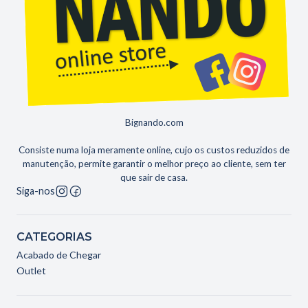
sujos e desgastados com o tempo.
Economia de energia. Este tablet usa menos energia de
uma bateria de célula botão substituível do que outros
tablets. É perfeito para alunos, professores, funcionários
de escritório, designers, engenheiros, empresários e muito
mais.
Bignando.com
Especificações:
Consiste numa loja meramente online, cujo os custos reduzidos de
manutenção, permite garantir o melhor preço ao cliente, sem ter
Material: plástico
que sair de casa.
Tamanho da tela: 6.5 polegadas
Siga-nos
Disponível na cor azul ou rosa
CATEGORIAS
Acabado de Chegar
Outlet