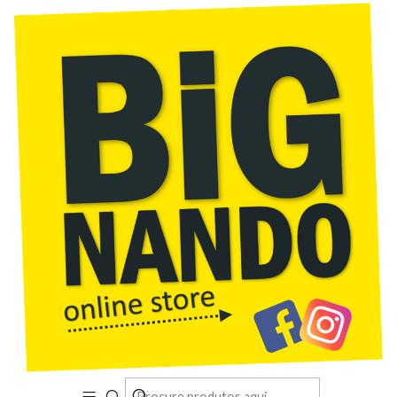
Início
Acabado de Chegar
Tablet de escrita com tela LCD de desenho eletrônico